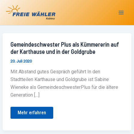
Zum
Inhalt
springen
Gemeindeschwester
Gemeindeschwester Plus als Kümmererin auf
Plus
der Karthause und in der Goldgrube
als
Kümmererin
20. Juli 2020
auf
der
Karthause
Mit Abstand gutes Gespräch geführt In den
und
Stadtteilen Karthause und Goldgrube ist Sabine
in
der
Wieneke als GemeindeschwesterPlus für die ältere
Goldgrube
Generation […]
Mehr erfahren