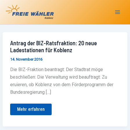
Zum
Inhalt
springen
Antrag
Antrag der BIZ-Ratsfraktion: 20 neue
der
Ladestationen für Koblenz
BIZ-
Ratsfraktion:
14. November 2016
20
neue
Ladestationen
Die BIZ-Fraktion beantragt: Der Stadtrat möge
für
beschließen: Die Verwaltung wird beauftragt: Zu
Koblenz
eruieren, ob Koblenz von dem Förderprogramm der
Bundesregierung […]
Mehr erfahren