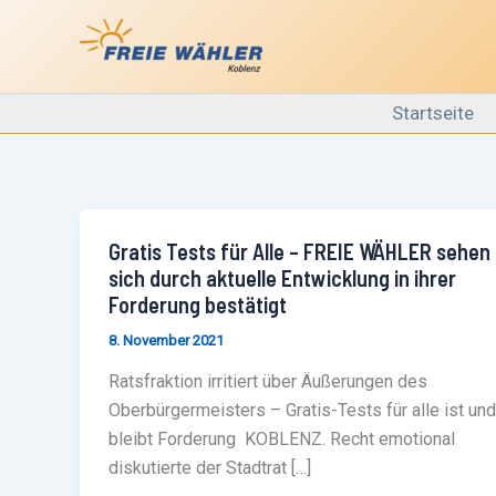
Zum
Inhalt
springen
Startseite
Gratis
Gratis Tests für Alle – FREIE WÄHLER sehen
Tests
sich durch aktuelle Entwicklung in ihrer
für
Alle
Forderung bestätigt
–
FREIE
8. November 2021
WÄHLER
sehen
Ratsfraktion irritiert über Äußerungen des
sich
durch
Oberbürgermeisters – Gratis-Tests für alle ist und
aktuelle
bleibt Forderung KOBLENZ. Recht emotional
Entwicklung
in
diskutierte der Stadtrat […]
ihrer
Forderung