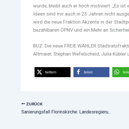
wurde, bleibt auch er hoch motiviert: „Es ist
Ideen sind mir auch in 25 Jahren nicht au
wird die neue Fraktion Akzente in der Stadtp
bezahlbaren ÖPNV und ein Mehr an Sicherheit
BUZ: Die neue FREIE WÄHLER Stadtratsfraktio
Altmaier, Stephan Wefelscheid, Julia Kübler
twittern
teilen
teil
ZURÜCK
Sanierungsfall Florinskirche: Landesregierung antwortet auf Kleine Anfrage der FREIEN WÄHLER