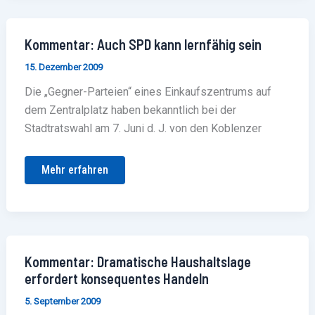
Kommentar:
Kommentar: Auch SPD kann lernfähig sein
Auch
SPD
15. Dezember 2009
kann
lernfähig
Die „Gegner-Parteien“ eines Einkaufszentrums auf
sein
dem Zentralplatz haben bekanntlich bei der
Stadtratswahl am 7. Juni d. J. von den Koblenzer
Mehr erfahren
Kommentar:
Kommentar: Dramatische Haushaltslage
Dramatische
erfordert konsequentes Handeln
Haushaltslage
erfordert
5. September 2009
konsequentes
Handeln